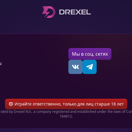
DREXEL
Мы в соц. сетях
ы
Играйте ответственно, только для лиц старше 18 лет
ated by Drexel N.V., a company registered and established under the laws of Cu
184812.