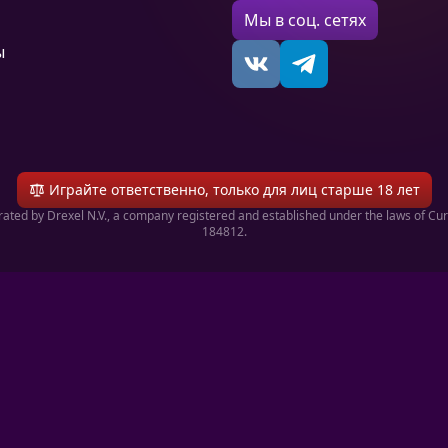
Мы в соц. сетях
ы
Играйте ответственно, только для лиц старше 18 лет
ated by Drexel N.V., a company registered and established under the laws of Cu
184812.