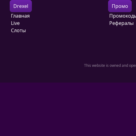
Drexel
Промо
Главная
Промокод
Live
Рефералы
Слоты
This website is owned and oper